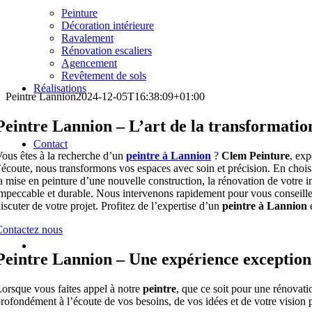
Peinture
Décoration intérieure
Ravalement
Rénovation escaliers
Agencement
Revêtement de sols
Réalisations
Peintre Lannion
2024-12-05T16:38:09+01:00
Peintre Lannion – L’art de la transformatio
Contact
ous êtes à la recherche d’un
peintre à Lannion
?
Clem Peinture
, exp
’écoute, nous transformons vos espaces avec soin et précision. En choi
a mise en peinture d’une nouvelle construction, la rénovation de votre in
mpeccable et durable. Nous intervenons rapidement pour vous conseille
iscuter de votre projet. Profitez de l’expertise d’un
peintre à Lannion
e
ontactez nous
Peintre Lannion – Une expérience exception
orsque vous faites appel à notre
peintre
, que ce soit pour une rénovat
rofondément à l’écoute de vos besoins, de vos idées et de votre vision