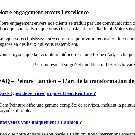
Notre engagement envers l’excellence
otre engagement envers nos clients se traduit par une communication o
hoix qui sont faits, et que vous êtes satisfait du résultat final. Votre sa
orsque vous choisissez notre entreprise pour votre rénovation intérieure
spaces en des lieux qui vous ressemblent.
ous croyons que la décoration intérieure est une forme d’art, et chaque
Pour un résultat soigné et durable, confiez vos trava
FAQ – Peintre Lannion – L’art de la transformation de 
uels types de services propose Clem Peinture ?
lem Peinture offre une gamme complète de services, incluant la peinture 
oigné et durable.
Intervenez-vous uniquement à Lannion ?
ien que notre entreprise soit basée à Lannion, nous intervenons égaleme