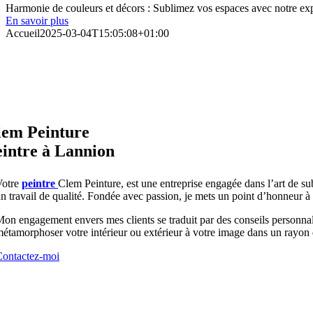
Harmonie de couleurs et décors : Sublimez vos espaces avec notre exper
En savoir plus
Accueil
2025-03-04T15:05:08+01:00
lem Peinture
intre à Lannion
Votre
peintre
Clem Peinture, est une entreprise engagée dans l’art de su
n travail de qualité. Fondée avec passion, je mets un point d’honneur à o
on engagement envers mes clients se traduit par des conseils personnali
étamorphoser votre intérieur ou extérieur à votre image dans un rayon
Contactez-moi